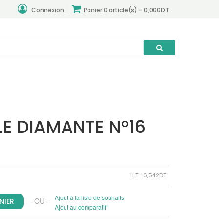
Connexion
Panier:
0 article(s) - 0,000DT
LE DIAMANTE N°16
H.T : 6,542DT
Ajout à la liste de souhaits
- OU -
Ajout au comparatif