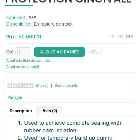
Fabricant :
B&E
Disponibilité :
En rupture de stock
Prix : 90,000DT
H.T : 84,112DT
Qté :
- OU -
Ajout à la liste de souhaits
Ajout au comparatif
|
(0 avis)
Écrire un avis
Partager
Description
Avis (0)
Used to achieve complete sealing with
rubber dam isolation
Used for temporary build up during